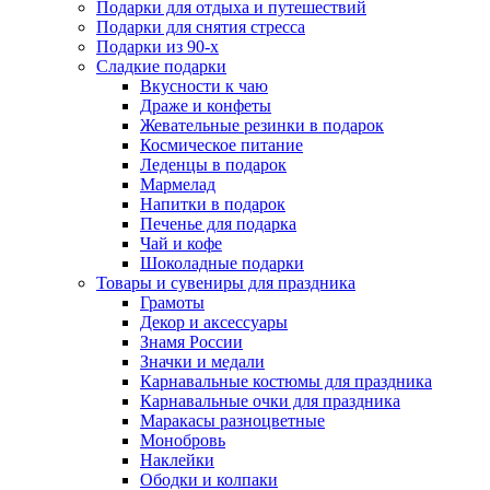
Подарки для отдыха и путешествий
Подарки для снятия стресса
Подарки из 90-х
Сладкие подарки
Вкусности к чаю
Драже и конфеты
Жевательные резинки в подарок
Космическое питание
Леденцы в подарок
Мармелад
Напитки в подарок
Печенье для подарка
Чай и кофе
Шоколадные подарки
Товары и сувениры для праздника
Грамоты
Декор и аксессуары
Знамя России
Значки и медали
Карнавальные костюмы для праздника
Карнавальные очки для праздника
Маракасы разноцветные
Монобровь
Наклейки
Ободки и колпаки