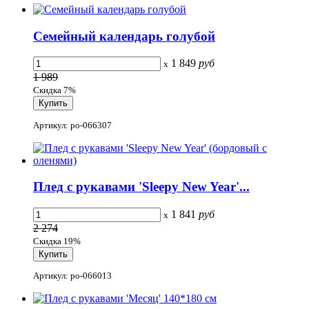
Семейный календарь голубой
1 849
руб
x
1 989
Скидка 7%
Артикул: po-066307
Плед с рукавами 'Sleepy New Year'...
1 841
руб
x
2 274
Скидка 19%
Артикул: po-066013