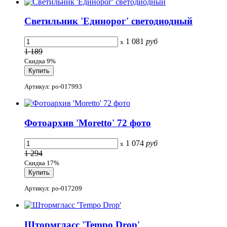
Светильник 'Единорог' светодиодный
1 081
руб
x
1 189
Скидка 9%
Артикул: po-017993
Фотоархив 'Moretto' 72 фото
1 074
руб
x
1 294
Скидка 17%
Артикул: po-017209
Штормгласс 'Tempo Drop'