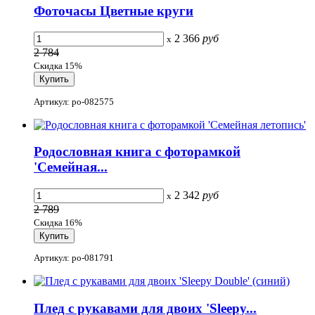
Фоточасы Цветные круги
2 366
руб
x
2 784
Скидка 15%
Артикул: po-082575
Родословная книга с фоторамкой
'Семейная...
2 342
руб
x
2 789
Скидка 16%
Артикул: po-081791
Плед с рукавами для двоих 'Sleepy...