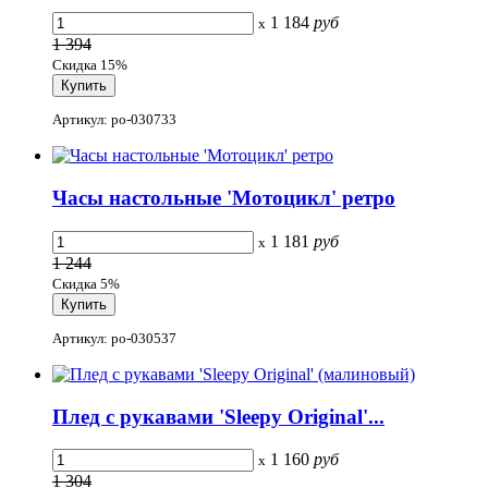
1 184
руб
x
1 394
Скидка 15%
Артикул: po-030733
Часы настольные 'Мотоцикл' ретро
1 181
руб
x
1 244
Скидка 5%
Артикул: po-030537
Плед с рукавами 'Sleepy Original'...
1 160
руб
x
1 304