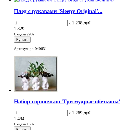
Плед с рукавами 'Sleepy Original'...
1 298
руб
x
1 829
Скидка 29%
Артикул: po-040631
Набор горшочков 'Три мудрые обезьяны'
1 269
руб
x
1 494
Скидка 15%