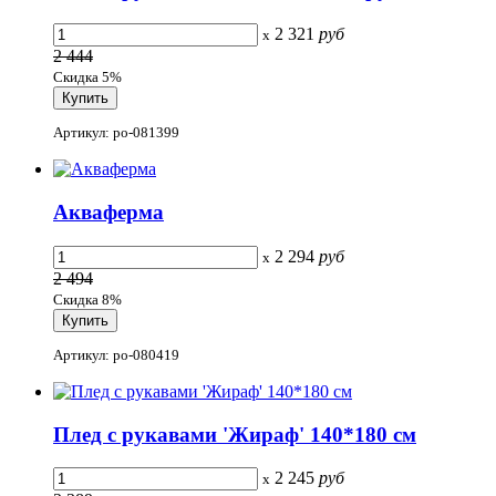
2 321
руб
x
2 444
Скидка 5%
Артикул: po-081399
Акваферма
2 294
руб
x
2 494
Скидка 8%
Артикул: po-080419
Плед с рукавами 'Жираф' 140*180 см
2 245
руб
x