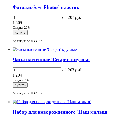
Фотоальбом 'Photos' пластик
1 207
руб
x
1 509
Скидка 20%
Артикул: po-033085
Часы настенные 'Секрет' круглые
1 203
руб
x
1 294
Скидка 7%
Артикул: po-032987
Набор для новорожденного 'Наш малыш'