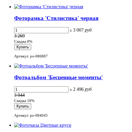
Фоторамка 'Стилистика' черная
3 007
руб
x
3 269
Скидка 8%
Артикул: po-086887
Фотоальбом 'Бесценные моменты'
2 496
руб
x
3 044
Скидка 18%
Артикул: po-084045