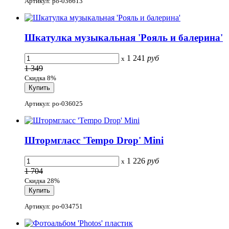
Артикул: po-036613
Шкатулка музыкальная 'Рояль и балерина'
1 241
руб
x
1 349
Скидка 8%
Артикул: po-036025
Штормгласс 'Tempo Drop' Mini
1 226
руб
x
1 704
Скидка 28%
Артикул: po-034751