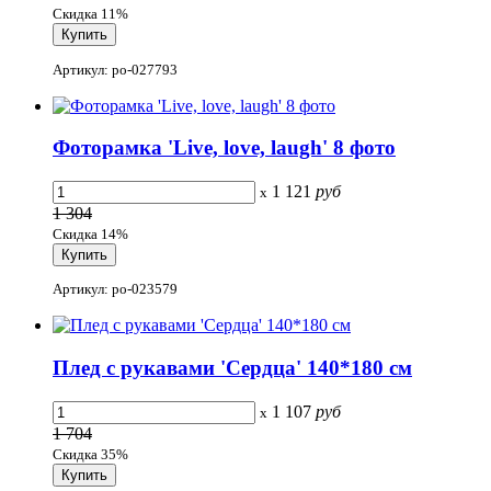
Скидка 11%
Артикул: po-027793
Фоторамка 'Live, love, laugh' 8 фото
1 121
руб
x
1 304
Скидка 14%
Артикул: po-023579
Плед с рукавами 'Сердца' 140*180 см
1 107
руб
x
1 704
Скидка 35%