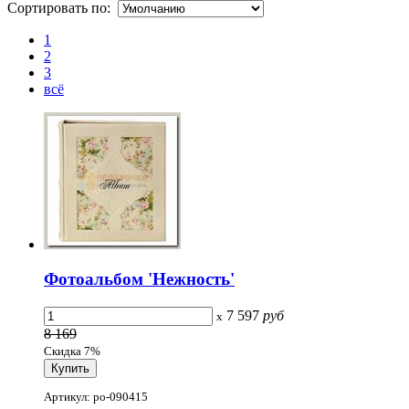
Сортировать по:
1
2
3
всё
Фотоальбом 'Нежность'
7 597
руб
x
8 169
Скидка 7%
Артикул: po-090415