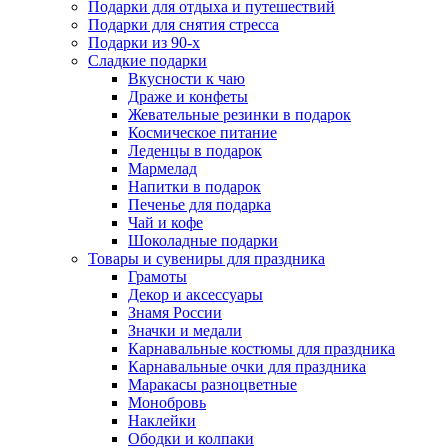
Подарки для отдыха и путешествий
Подарки для снятия стресса
Подарки из 90-х
Сладкие подарки
Вкусности к чаю
Драже и конфеты
Жевательные резинки в подарок
Космическое питание
Леденцы в подарок
Мармелад
Напитки в подарок
Печенье для подарка
Чай и кофе
Шоколадные подарки
Товары и сувениры для праздника
Грамоты
Декор и аксессуары
Знамя России
Значки и медали
Карнавальные костюмы для праздника
Карнавальные очки для праздника
Маракасы разноцветные
Монобровь
Наклейки
Ободки и колпаки