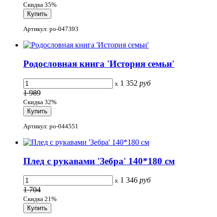
Скидка 35%
Артикул: po-047393
Родословная книга 'История семьи'
1 352
руб
x
1 989
Скидка 32%
Артикул: po-044551
Плед с рукавами 'Зебра' 140*180 см
1 346
руб
x
1 704
Скидка 21%