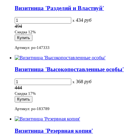
Визитница 'Разделяй и Властвуй'
434
руб
x
494
Скидка 12%
Артикул: po-147333
Визитница 'Высокопоставленные особы'
368
руб
x
444
Скидка 17%
Артикул: po-183789
Визитница 'Резервная копия'