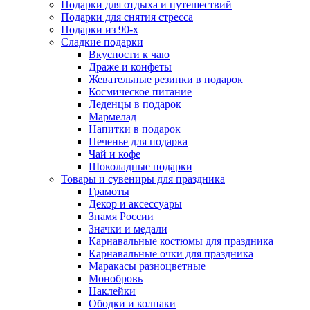
Подарки для отдыха и путешествий
Подарки для снятия стресса
Подарки из 90-х
Сладкие подарки
Вкусности к чаю
Драже и конфеты
Жевательные резинки в подарок
Космическое питание
Леденцы в подарок
Мармелад
Напитки в подарок
Печенье для подарка
Чай и кофе
Шоколадные подарки
Товары и сувениры для праздника
Грамоты
Декор и аксессуары
Знамя России
Значки и медали
Карнавальные костюмы для праздника
Карнавальные очки для праздника
Маракасы разноцветные
Монобровь
Наклейки
Ободки и колпаки