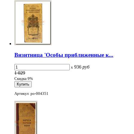
Визитница 'Особы приближенные к...
936
руб
x
1 029
Скидка 9%
Артикул: po-004351