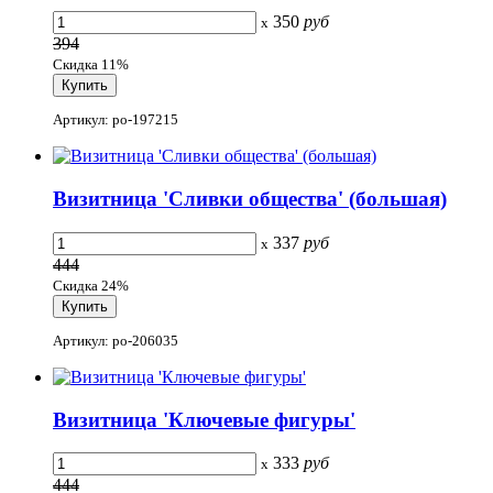
350
руб
x
394
Скидка 11%
Артикул: po-197215
Визитница 'Сливки общества' (большая)
337
руб
x
444
Скидка 24%
Артикул: po-206035
Визитница 'Ключевые фигуры'
333
руб
x
444