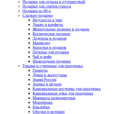
Подарки для отдыха и путешествий
Подарки для снятия стресса
Подарки из 90-х
Сладкие подарки
Вкусности к чаю
Драже и конфеты
Жевательные резинки в подарок
Космическое питание
Леденцы в подарок
Мармелад
Напитки в подарок
Печенье для подарка
Чай и кофе
Шоколадные подарки
Товары и сувениры для праздника
Грамоты
Декор и аксессуары
Знамя России
Значки и медали
Карнавальные костюмы для праздника
Карнавальные очки для праздника
Маракасы разноцветные
Монобровь
Наклейки
Ободки и колпаки