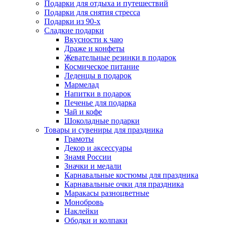
Подарки для отдыха и путешествий
Подарки для снятия стресса
Подарки из 90-х
Сладкие подарки
Вкусности к чаю
Драже и конфеты
Жевательные резинки в подарок
Космическое питание
Леденцы в подарок
Мармелад
Напитки в подарок
Печенье для подарка
Чай и кофе
Шоколадные подарки
Товары и сувениры для праздника
Грамоты
Декор и аксессуары
Знамя России
Значки и медали
Карнавальные костюмы для праздника
Карнавальные очки для праздника
Маракасы разноцветные
Монобровь
Наклейки
Ободки и колпаки