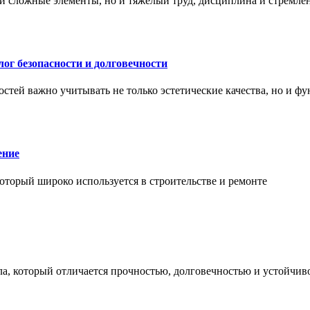
и сложные элементы, но и тяжёлый труд, дисциплина и стремле
ог безопасности и долговечности
тей важно учитывать не только эстетические качества, но и ф
ение
торый широко используется в строительстве и ремонте
а, который отличается прочностью, долговечностью и устойчив