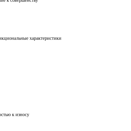
ние к совершенству
ункциональные характеристики
остью к износу