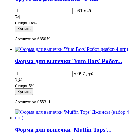
61
руб
x
74
Скидка 18%
Артикул: po-685059
Форма для выпечки 'Yum Bots' Робот...
697
руб
x
734
Скидка 5%
Артикул: po-055311
Форма для выпечки 'Muffin Tops'...