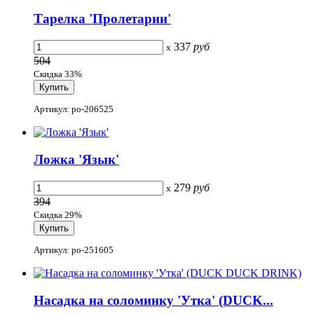
Тарелка 'Пролетарии'
337
руб
x
504
Скидка 33%
Артикул: po-206525
Ложка 'Язык'
279
руб
x
394
Скидка 29%
Артикул: po-251605
Насадка на соломинку 'Утка' (DUCK...