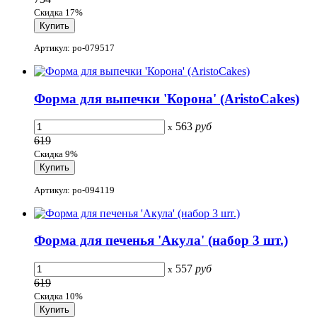
Скидка 17%
Артикул: po-079517
Форма для выпечки 'Корона' (AristoCakes)
563
руб
x
619
Скидка 9%
Артикул: po-094119
Форма для печенья 'Акула' (набор 3 шт.)
557
руб
x
619
Скидка 10%