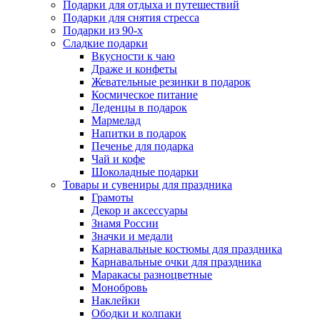
Подарки для отдыха и путешествий
Подарки для снятия стресса
Подарки из 90-х
Сладкие подарки
Вкусности к чаю
Драже и конфеты
Жевательные резинки в подарок
Космическое питание
Леденцы в подарок
Мармелад
Напитки в подарок
Печенье для подарка
Чай и кофе
Шоколадные подарки
Товары и сувениры для праздника
Грамоты
Декор и аксессуары
Знамя России
Значки и медали
Карнавальные костюмы для праздника
Карнавальные очки для праздника
Маракасы разноцветные
Монобровь
Наклейки
Ободки и колпаки