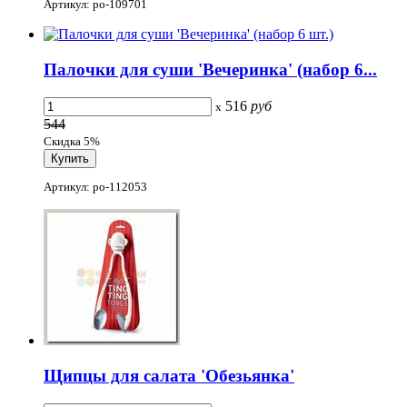
Артикул: po-109701
Палочки для суши 'Вечеринка' (набор 6...
516
руб
x
544
Скидка 5%
Артикул: po-112053
Щипцы для салата 'Обезьянка'