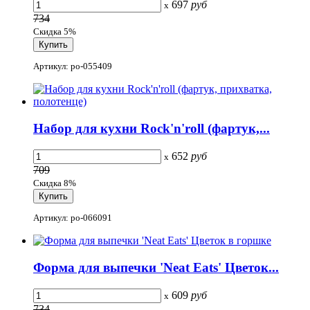
697
руб
x
734
Скидка 5%
Артикул: po-055409
Набор для кухни Rock'n'roll (фартук,...
652
руб
x
709
Скидка 8%
Артикул: po-066091
Форма для выпечки 'Neat Eats' Цветок...
609
руб
x
734