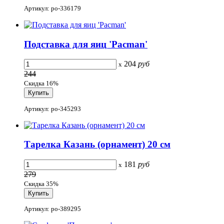
Артикул: po-336179
Подставка для яиц 'Pacman'
204
руб
x
244
Скидка 16%
Артикул: po-345293
Тарелка Казань (орнамент) 20 см
181
руб
x
279
Скидка 35%
Артикул: po-389295