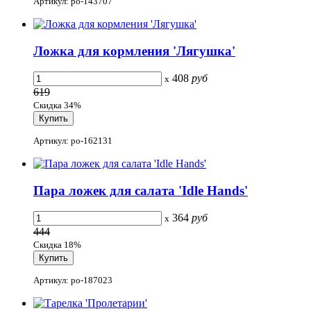
Артикул: po-143707
Ложка для кормления 'Лягушка'
408
руб
x
619
Скидка 34%
Артикул: po-162131
Пара ложек для салата 'Idle Hands'
364
руб
x
444
Скидка 18%
Артикул: po-187023