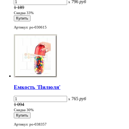
796
руб
x
1 189
Скидка 33%
Артикул: po-030615
Емкость 'Пилюля'
765
руб
x
1 094
Скидка 30%
Артикул: po-038357