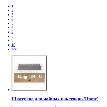
1
2
3
4
5
6
7
8
9
10
всё
Шкатулка для чайных пакетиков 'Home'