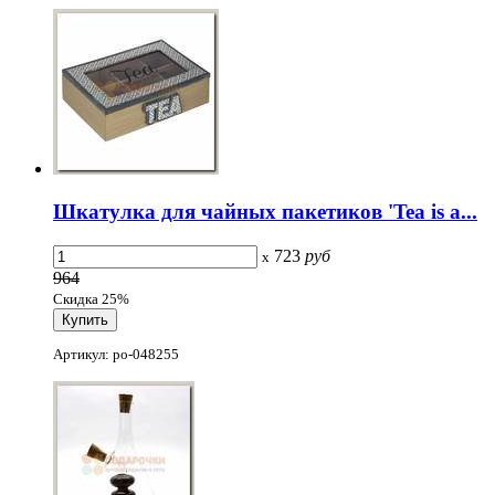
Шкатулка для чайных пакетиков 'Tea is a...
723
руб
x
964
Скидка 25%
Артикул: po-048255