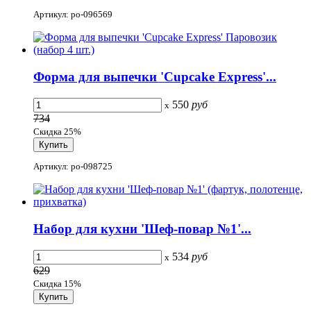
Артикул: po-096569
Форма для выпечки 'Cupcake Express'...
550
руб
x
734
Скидка 25%
Артикул: po-098725
Набор для кухни 'Шеф-повар №1'...
534
руб
x
629
Скидка 15%