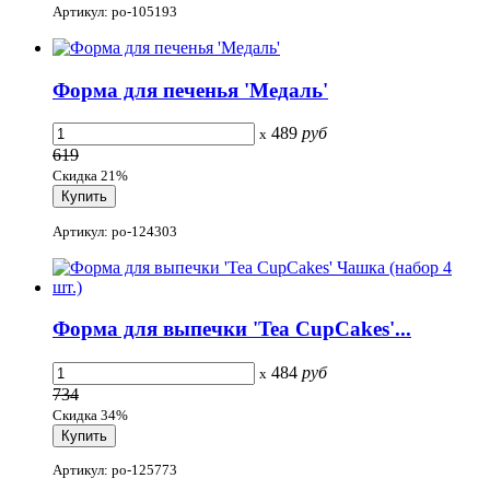
Артикул: po-105193
Форма для печенья 'Медаль'
489
руб
x
619
Скидка 21%
Артикул: po-124303
Форма для выпечки 'Tea CupCakes'...
484
руб
x
734
Скидка 34%
Артикул: po-125773