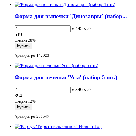
Форма для выпечки 'Динозавры' (набор...
445
руб
x
619
Скидка 28%
Артикул: po-142923
Форма для печенья 'Усы' (набор 5 шт.)
346
руб
x
394
Скидка 12%
Артикул: po-200547