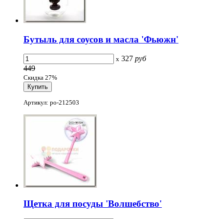
Бутыль для соусов и масла 'Фьюжн'
327
руб
x
449
Скидка 27%
Артикул: po-212503
Щетка для посуды 'Волшебство'