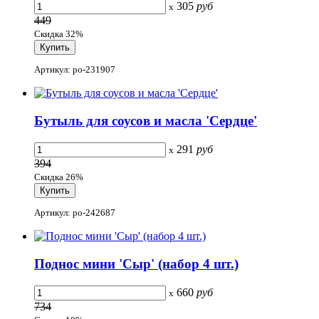
305
руб
x
449
Скидка 32%
Артикул: po-231907
Бутыль для соусов и масла 'Сердце'
291
руб
x
394
Скидка 26%
Артикул: po-242687
Поднос мини 'Сыр' (набор 4 шт.)
660
руб
x
734