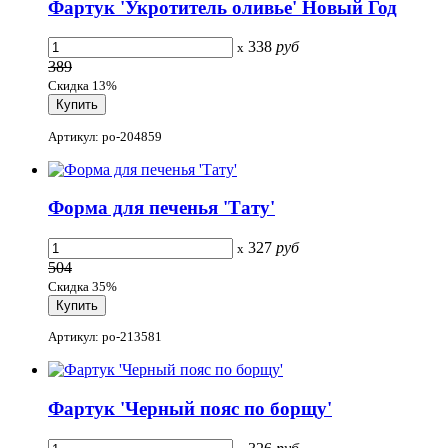
Фартук 'Укротитель оливье' Новый Год
338
руб
x
389
Скидка 13%
Артикул: po-204859
Форма для печенья 'Тату'
327
руб
x
504
Скидка 35%
Артикул: po-213581
Фартук 'Черный пояс по борщу'