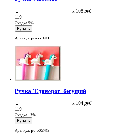
108
руб
x
119
Скидка 9%
Артикул: po-551681
Ручка 'Единорог' бегущий
104
руб
x
119
Скидка 13%
Артикул: po-565793