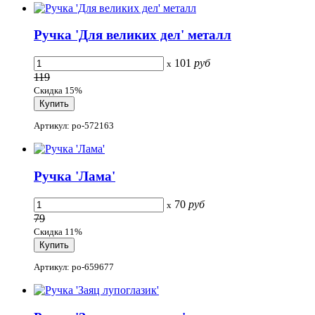
Ручка 'Для великих дел' металл
101
руб
x
119
Скидка 15%
Артикул: po-572163
Ручка 'Лама'
70
руб
x
79
Скидка 11%
Артикул: po-659677