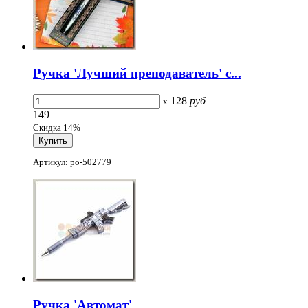
Ручка 'Лучший преподаватель' с...
128
руб
x
149
Скидка 14%
Артикул: po-502779
Ручка 'Автомат'