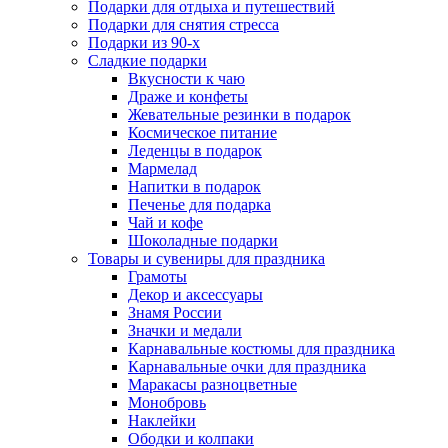
Подарки для отдыха и путешествий
Подарки для снятия стресса
Подарки из 90-х
Сладкие подарки
Вкусности к чаю
Драже и конфеты
Жевательные резинки в подарок
Космическое питание
Леденцы в подарок
Мармелад
Напитки в подарок
Печенье для подарка
Чай и кофе
Шоколадные подарки
Товары и сувениры для праздника
Грамоты
Декор и аксессуары
Знамя России
Значки и медали
Карнавальные костюмы для праздника
Карнавальные очки для праздника
Маракасы разноцветные
Монобровь
Наклейки
Ободки и колпаки