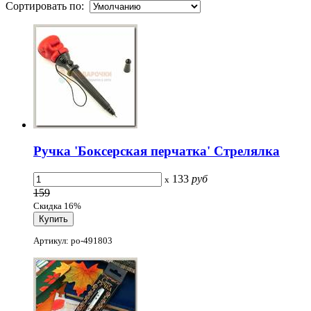
Сортировать по:
Ручка 'Боксерская перчатка' Стрелялка
133
руб
x
159
Скидка 16%
Артикул: po-491803