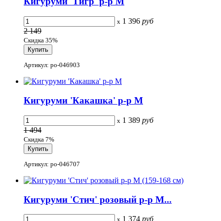
Кигуруми 'Тигр' р-р M
1 396
руб
x
2 149
Скидка 35%
Артикул: po-046903
Кигуруми 'Какашка' р-р M
1 389
руб
x
1 494
Скидка 7%
Артикул: po-046707
Кигуруми 'Стич' розовый р-р M...
1 374
руб
x