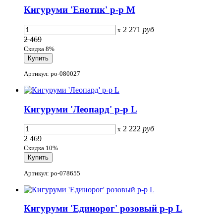
Кигуруми 'Енотик' р-р M
2 271
руб
x
2 469
Скидка 8%
Артикул: po-080027
Кигуруми 'Леопард' р-р L
2 222
руб
x
2 469
Скидка 10%
Артикул: po-078655
Кигуруми 'Единорог' розовый р-р L