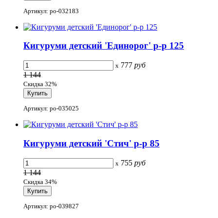
Артикул: po-032183
Кигуруми детский 'Единорог' р-р 125
777
руб
x
1 144
Скидка 32%
Артикул: po-035025
Кигуруми детский 'Стич' р-р 85
755
руб
x
1 144
Скидка 34%
Артикул: po-039827