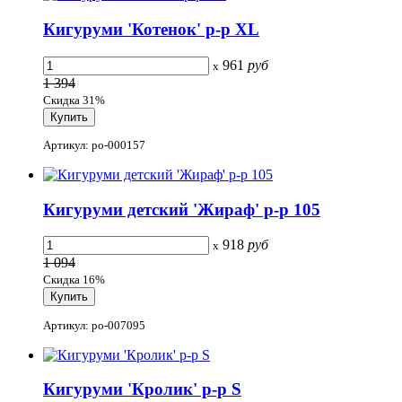
Кигуруми 'Котенок' р-р XL
961
руб
x
1 394
Скидка 31%
Артикул: po-000157
Кигуруми детский 'Жираф' р-р 105
918
руб
x
1 094
Скидка 16%
Артикул: po-007095
Кигуруми 'Кролик' р-р S