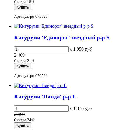
Скидка 18%
Артикул: po-075029
Кигуруми 'Единорог' звездный р-р S
1 950
руб
x
2 469
Скидка 21%
Артикул: po-070521
Кигуруми 'Панда' р-р L
1 876
руб
x
2 469
Скидка 24%