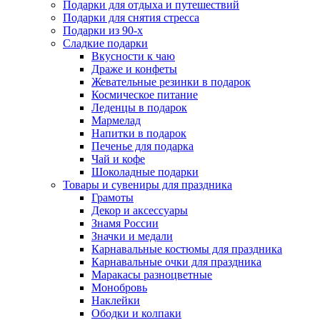
Подарки для отдыха и путешествий
Подарки для снятия стресса
Подарки из 90-х
Сладкие подарки
Вкусности к чаю
Драже и конфеты
Жевательные резинки в подарок
Космическое питание
Леденцы в подарок
Мармелад
Напитки в подарок
Печенье для подарка
Чай и кофе
Шоколадные подарки
Товары и сувениры для праздника
Грамоты
Декор и аксессуары
Знамя России
Значки и медали
Карнавальные костюмы для праздника
Карнавальные очки для праздника
Маракасы разноцветные
Монобровь
Наклейки
Ободки и колпаки