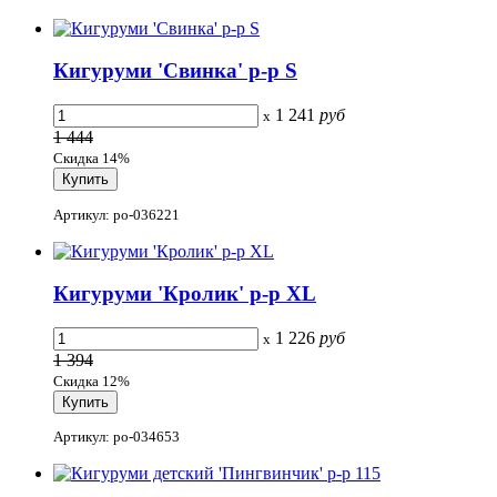
Кигуруми 'Свинка' р-р S
1 241
руб
x
1 444
Скидка 14%
Артикул: po-036221
Кигуруми 'Кролик' р-р XL
1 226
руб
x
1 394
Скидка 12%
Артикул: po-034653