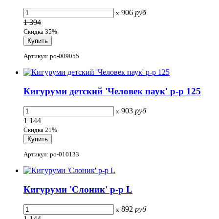
906
руб
x
1 394
Скидка 35%
Артикул: po-009055
Кигуруми детский 'Человек паук' р-р 125
903
руб
x
1 144
Скидка 21%
Артикул: po-010133
Кигуруми 'Слоник' р-р L
892
руб
x
1 144