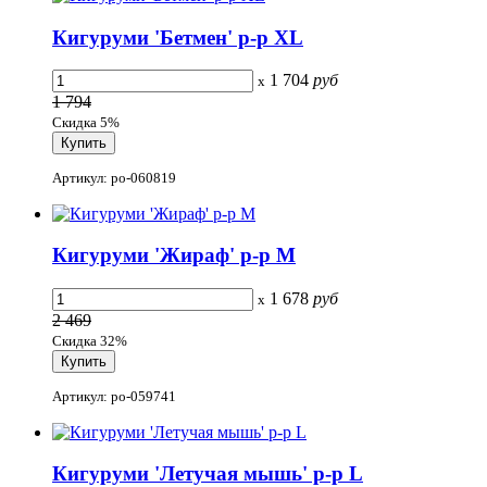
Кигуруми 'Бетмен' р-р XL
1 704
руб
x
1 794
Скидка 5%
Артикул: po-060819
Кигуруми 'Жираф' р-р M
1 678
руб
x
2 469
Скидка 32%
Артикул: po-059741
Кигуруми 'Летучая мышь' р-р L