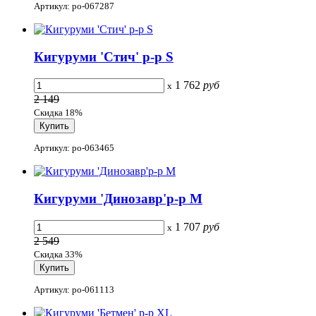
Артикул: po-067287
Кигуруми 'Стич' р-р S
1 762
руб
x
2 149
Скидка 18%
Артикул: po-063465
Кигуруми 'Динозавр'р-р M
1 707
руб
x
2 549
Скидка 33%
Артикул: po-061113