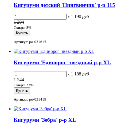
Кигуруми детский 'Пингвинчик' р-р 115
1 190
руб
x
1 294
Скидка 8%
Артикул: po-031615
Кигуруми 'Единорог' звездный р-р XL
1 188
руб
x
1 544
Скидка 23%
Артикул: po-031419
Кигуруми 'Зебра' р-р XL