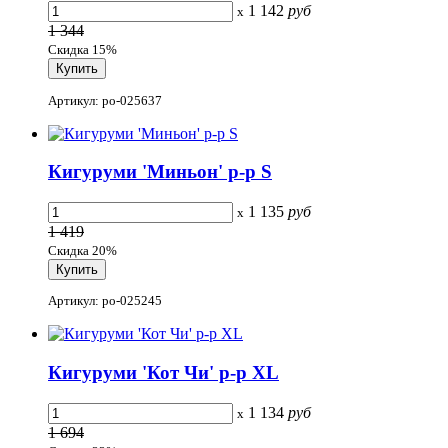
1 142
руб
x
1 344
Скидка 15%
Артикул: po-025637
Кигуруми 'Миньон' р-р S
1 135
руб
x
1 419
Скидка 20%
Артикул: po-025245
Кигуруми 'Кот Чи' р-р XL
1 134
руб
x
1 694