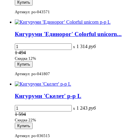
Артикул: po-043571
Кигуруми 'Единорог' Colorful unicorn...
1 314
руб
x
1 494
Скидка 12%
Артикул: po-041807
Кигуруми 'Скелет' р-р L
1 243
руб
x
1 594
Скидка 22%
Артикул: po-036515