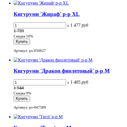
Кигуруми 'Жираф' р-р XL
1 477
руб
x
1 759
Скидка 16%
Артикул: po-050627
Кигуруми 'Дракон фиолетовый' р-р M
1 405
руб
x
1 544
Скидка 9%
Артикул: po-047589