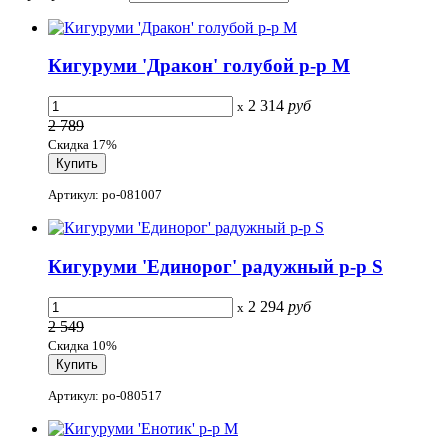
Кигуруми 'Дракон' голубой р-р M
2 314
руб
x
2 789
Скидка 17%
Артикул: po-081007
Кигуруми 'Единорог' радужный р-р S
2 294
руб
x
2 549
Скидка 10%
Артикул: po-080517