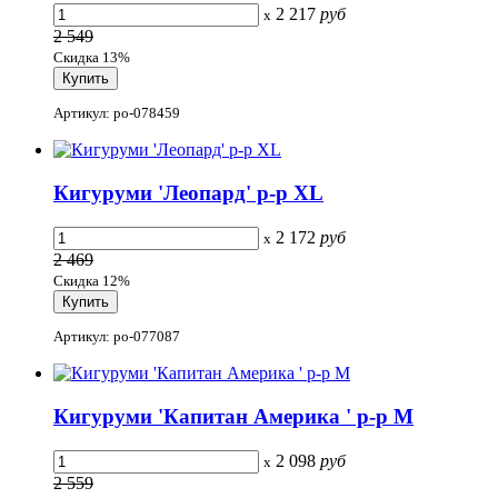
2 217
руб
x
2 549
Скидка 13%
Артикул: po-078459
Кигуруми 'Леопард' р-р XL
2 172
руб
x
2 469
Скидка 12%
Артикул: po-077087
Кигуруми 'Капитан Америка ' р-р M
2 098
руб
x
2 559