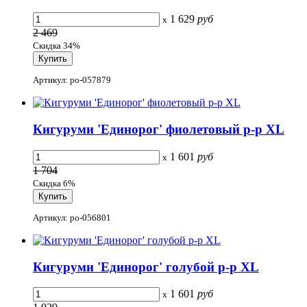
1 629
руб
x
2 469
Скидка 34%
Артикул: po-057879
Кигуруми 'Единорог' фиолетовый р-р XL
1 601
руб
x
1 704
Скидка 6%
Артикул: po-056801
Кигуруми 'Единорог' голубой р-р XL
1 601
руб
x