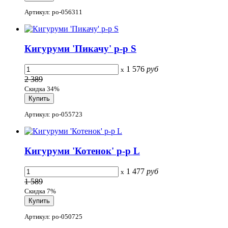
Артикул: po-056311
Кигуруми 'Пикачу' р-р S
1 576
руб
x
2 389
Скидка 34%
Артикул: po-055723
Кигуруми 'Котенок' р-р L
1 477
руб
x
1 589
Скидка 7%
Артикул: po-050725