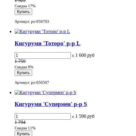
1 929
Скидка 17%
Артикул: po-056703
Кигуруми 'Тоторо' р-р L
1 600
руб
x
1 759
Скидка 9%
Артикул: po-056507
Кигуруми 'Супермен' р-р S
1 596
руб
x
1 794
Скидка 11%