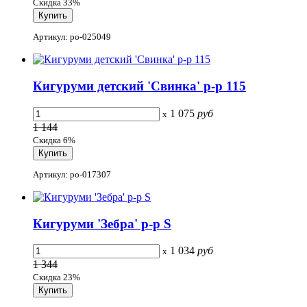
Скидка 33%
Артикул: po-025049
Кигуруми детский 'Свинка' р-р 115
1 075
руб
x
1 144
Скидка 6%
Артикул: po-017307
Кигуруми 'Зебра' р-р S
1 034
руб
x
1 344
Скидка 23%