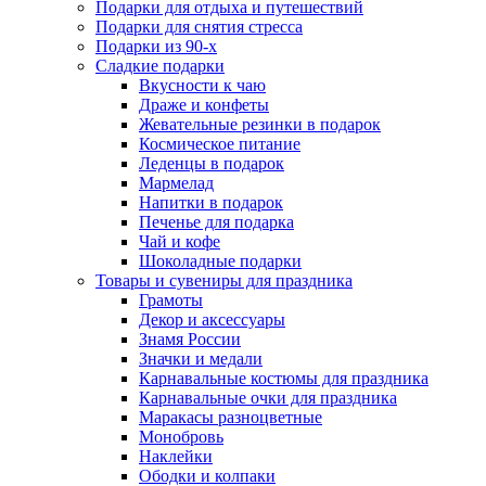
Подарки для отдыха и путешествий
Подарки для снятия стресса
Подарки из 90-х
Сладкие подарки
Вкусности к чаю
Драже и конфеты
Жевательные резинки в подарок
Космическое питание
Леденцы в подарок
Мармелад
Напитки в подарок
Печенье для подарка
Чай и кофе
Шоколадные подарки
Товары и сувениры для праздника
Грамоты
Декор и аксессуары
Знамя России
Значки и медали
Карнавальные костюмы для праздника
Карнавальные очки для праздника
Маракасы разноцветные
Монобровь
Наклейки
Ободки и колпаки