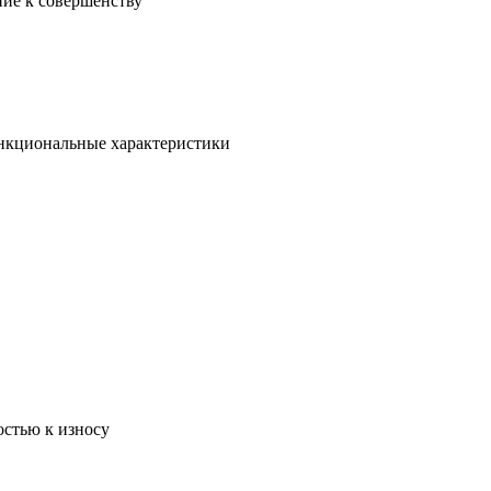
ние к совершенству
ункциональные характеристики
остью к износу