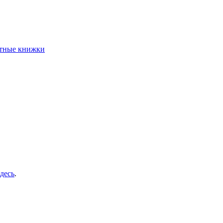
етные книжки
здесь
.