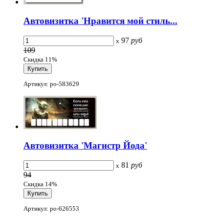
Автовизитка 'Нравится мой стиль...
97
руб
x
109
Скидка 11%
Артикул: po-583629
Автовизитка 'Магистр Йода'
81
руб
x
94
Скидка 14%
Артикул: po-626553