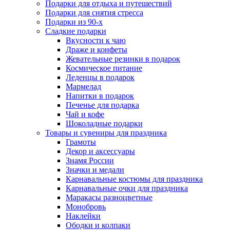
Подарки для отдыха и путешествий
Подарки для снятия стресса
Подарки из 90-х
Сладкие подарки
Вкусности к чаю
Драже и конфеты
Жевательные резинки в подарок
Космическое питание
Леденцы в подарок
Мармелад
Напитки в подарок
Печенье для подарка
Чай и кофе
Шоколадные подарки
Товары и сувениры для праздника
Грамоты
Декор и аксессуары
Знамя России
Значки и медали
Карнавальные костюмы для праздника
Карнавальные очки для праздника
Маракасы разноцветные
Монобровь
Наклейки
Ободки и колпаки