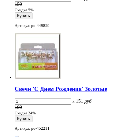
159
Скидка 5%
Артикул: po-449859
Свечи 'С Днем Рождения' Золотые
151
руб
x
199
Скидка 24%
Артикул: po-452211