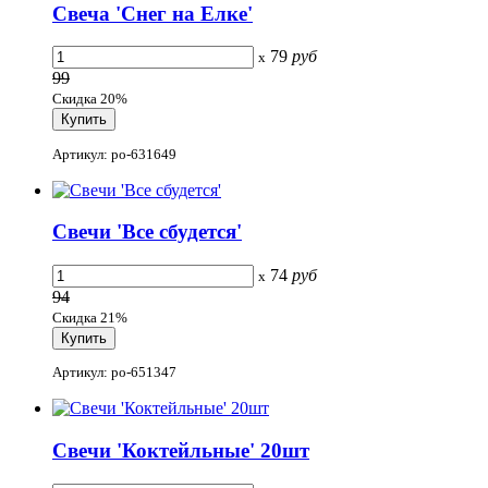
Свеча 'Снег на Елке'
79
руб
x
99
Скидка 20%
Артикул: po-631649
Свечи 'Все сбудется'
74
руб
x
94
Скидка 21%
Артикул: po-651347
Свечи 'Коктейльные' 20шт