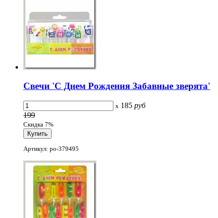
Свечи 'С Днем Рождения Забавные зверята'
185
руб
x
199
Скидка 7%
Артикул: po-379495