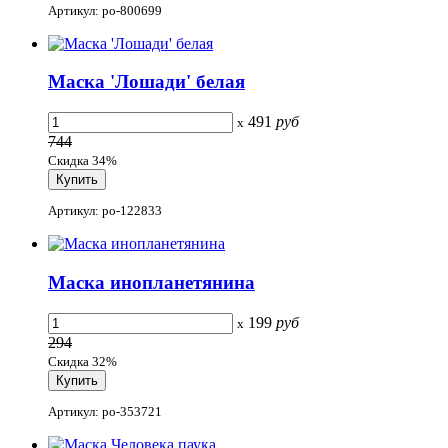
Артикул: po-800699
Маска 'Лошади' белая
491
руб
x
744
Скидка 34%
Артикул: po-122833
Маска инопланетянина
199
руб
x
294
Скидка 32%
Артикул: po-353721