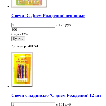
Свечи 'С Днем Рождения' неоновые
175
руб
x
199
Скидка 12%
Артикул: po-401741
Свечи с надписью 'С днем Рождения' 12 шт
151
руб
x