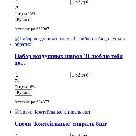
67
руб
x
79
Скидка 15%
Артикул: po-668007
Набор воздушных шаров 'Я люблю тебя
до...
62
руб
x
74
Скидка 16%
Артикул: po-684373
Свечи 'Коктейльные' спираль 8шт
53
руб
x