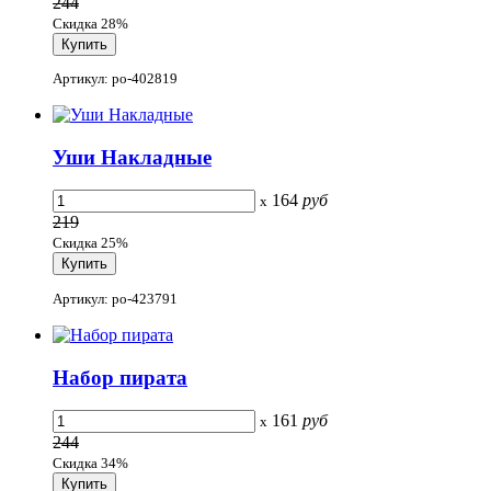
244
Скидка 28%
Артикул: po-402819
Уши Накладные
164
руб
x
219
Скидка 25%
Артикул: po-423791
Набор пирата
161
руб
x
244
Скидка 34%