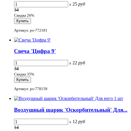
25
руб
x
34
Скидка 26%
Артикул: po-772181
Свеча 'Цифра 9'
22
руб
x
34
Скидка 35%
Артикул: po-778159
Воздушный шарик 'Оскорбительный' Для...
12
руб
x
14