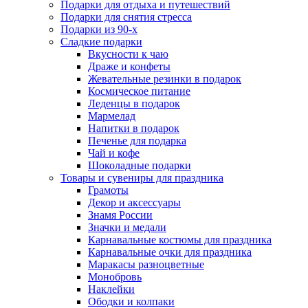
Подарки для отдыха и путешествий
Подарки для снятия стресса
Подарки из 90-х
Сладкие подарки
Вкусности к чаю
Драже и конфеты
Жевательные резинки в подарок
Космическое питание
Леденцы в подарок
Мармелад
Напитки в подарок
Печенье для подарка
Чай и кофе
Шоколадные подарки
Товары и сувениры для праздника
Грамоты
Декор и аксессуары
Знамя России
Значки и медали
Карнавальные костюмы для праздника
Карнавальные очки для праздника
Маракасы разноцветные
Монобровь
Наклейки
Ободки и колпаки