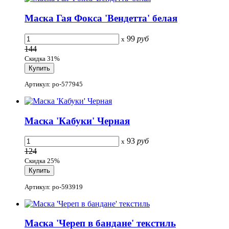
Маска Гая Фокса 'Вендетта' белая
99
руб
x
144
Скидка 31%
Артикул: po-577945
Маска 'Кабуки' Черная
93
руб
x
124
Скидка 25%
Артикул: po-593919
Маска 'Череп в бандане' текстиль