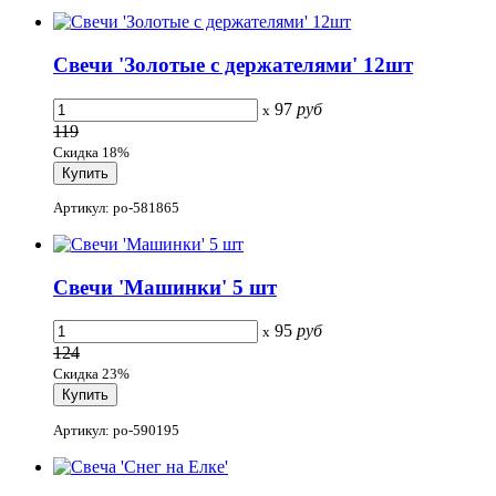
Свечи 'Золотые с держателями' 12шт
97
руб
x
119
Скидка 18%
Артикул: po-581865
Свечи 'Машинки' 5 шт
95
руб
x
124
Скидка 23%
Артикул: po-590195