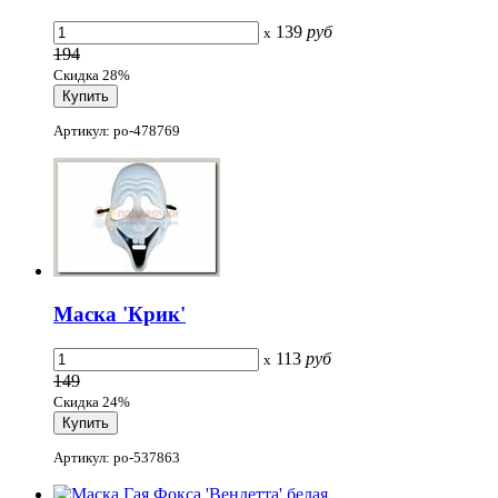
139
руб
x
194
Скидка 28%
Артикул: po-478769
Маска 'Крик'
113
руб
x
149
Скидка 24%
Артикул: po-537863