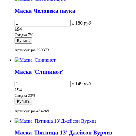
Маска Человека паука
180
руб
x
194
Скидка 7%
Артикул: po-390373
Маска 'Слипкнот'
149
руб
x
194
Скидка 23%
Артикул: po-454269
Маска 'Пятница 13' Джейсон Вурхиз