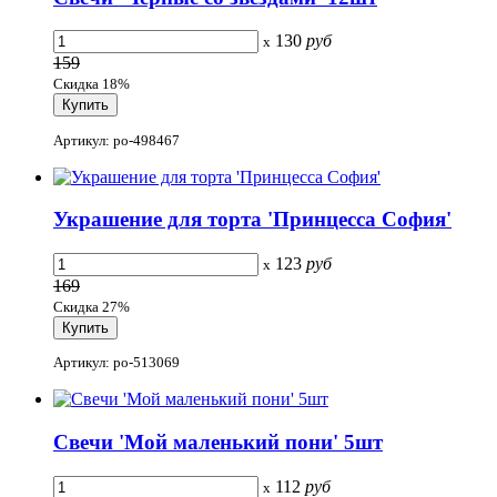
130
руб
x
159
Скидка 18%
Артикул: po-498467
Украшение для торта 'Принцесса София'
123
руб
x
169
Скидка 27%
Артикул: po-513069
Свечи 'Мой маленький пони' 5шт
112
руб
x