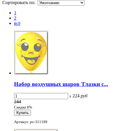
Сортировать по:
1
2
всё
Набор воздушных шаров 'Глазки с...
224
руб
x
244
Скидка 8%
Артикул: po-311189