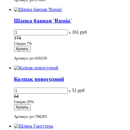
Шапка банная 'Russia'
161
руб
x
174
Скидка 7%
Артикул: po-430259
Колпак новогодний
51
руб
x
64
Скидка 20%
Артикул: po-708285