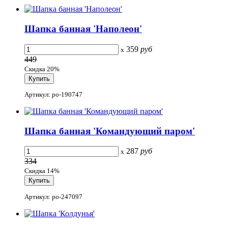
Шапка банная 'Наполеон'
359
руб
x
449
Скидка 20%
Артикул: po-190747
Шапка банная 'Командующий паром'
287
руб
x
334
Скидка 14%
Артикул: po-247097