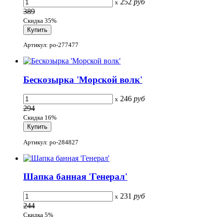
252
руб
x
389
Скидка 35%
Артикул: po-277477
Бескозырка 'Морской волк'
246
руб
x
294
Скидка 16%
Артикул: po-284827
Шапка банная 'Генерал'
231
руб
x
244
Скидка 5%