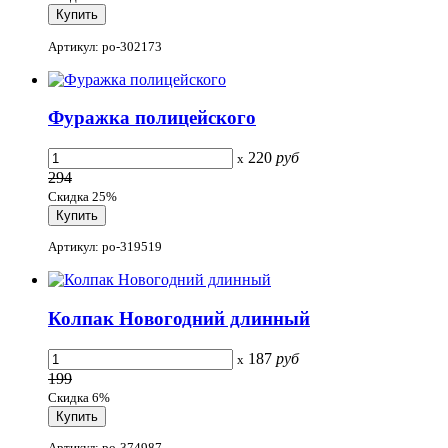
Артикул: po-302173
Фуражка полицейского
220
руб
x
294
Скидка 25%
Артикул: po-319519
Колпак Новогодний длинный
187
руб
x
199
Скидка 6%
Артикул: po-374987