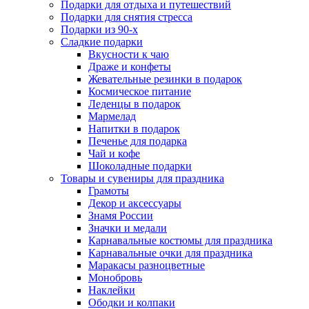
Подарки для отдыха и путешествий
Подарки для снятия стресса
Подарки из 90-х
Сладкие подарки
Вкусности к чаю
Драже и конфеты
Жевательные резинки в подарок
Космическое питание
Леденцы в подарок
Мармелад
Напитки в подарок
Печенье для подарка
Чай и кофе
Шоколадные подарки
Товары и сувениры для праздника
Грамоты
Декор и аксессуары
Знамя России
Значки и медали
Карнавальные костюмы для праздника
Карнавальные очки для праздника
Маракасы разноцветные
Монобровь
Наклейки
Ободки и колпаки