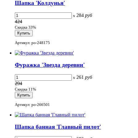
Шапка 'Колдунья'
284
руб
x
424
Скидка 33%
Артикул: po-248175
Фуражка 'Звезда деревни'
261
руб
x
294
Скидка 11%
Артикул: po-266501
Шапка банная 'Главный пилот'