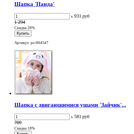
Шапка 'Панда'
931
руб
x
1 294
Скидка 28%
Артикул: po-004547
Шапка с двигающимися ушами 'Зайчик'...
581
руб
x
709
Скидка 18%