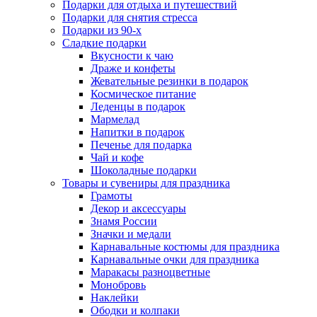
Подарки для отдыха и путешествий
Подарки для снятия стресса
Подарки из 90-х
Сладкие подарки
Вкусности к чаю
Драже и конфеты
Жевательные резинки в подарок
Космическое питание
Леденцы в подарок
Мармелад
Напитки в подарок
Печенье для подарка
Чай и кофе
Шоколадные подарки
Товары и сувениры для праздника
Грамоты
Декор и аксессуары
Знамя России
Значки и медали
Карнавальные костюмы для праздника
Карнавальные очки для праздника
Маракасы разноцветные
Монобровь
Наклейки
Ободки и колпаки