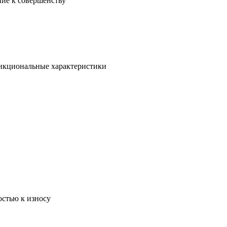
ние к совершенству
ункциональные характеристики
остью к износу