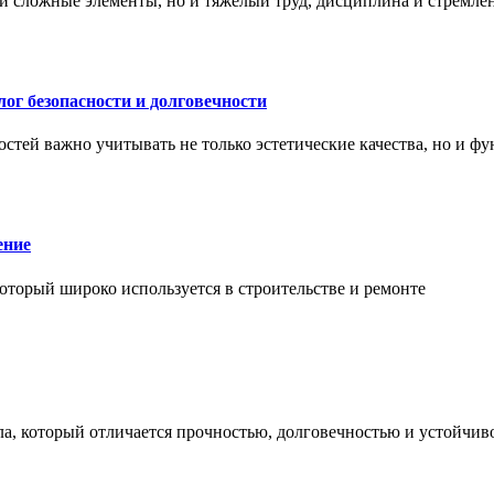
и сложные элементы, но и тяжёлый труд, дисциплина и стремле
ог безопасности и долговечности
тей важно учитывать не только эстетические качества, но и ф
ение
торый широко используется в строительстве и ремонте
а, который отличается прочностью, долговечностью и устойчив