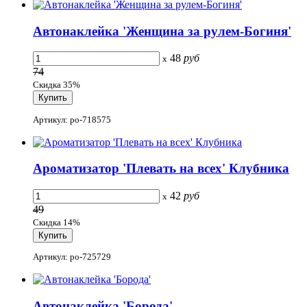
Автонаклейка 'Женщина за рулем-Богиня'
48
руб
x
74
Скидка 35%
Артикул: po-718575
Ароматизатор 'Плевать на всех' Клубника
42
руб
x
49
Скидка 14%
Артикул: po-725729
Автонаклейка 'Борода'