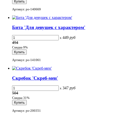
Артикул: po-140669
Бита 'Для девушек с характером'
449
руб
x
494
Скидка 9%
Артикул: po-141061
Скребок 'Скреб-мен'
347
руб
x
504
Скидка 31%
Артикул: po-200351