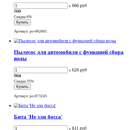
666
руб
x
709
Скидка 6%
Артикул: po-062661
Пылесос для автомобиля с функцией сбора
воды
626
руб
x
964
Скидка 35%
Артикул: po-073245
Бита 'Не зли босса'
611
руб
x