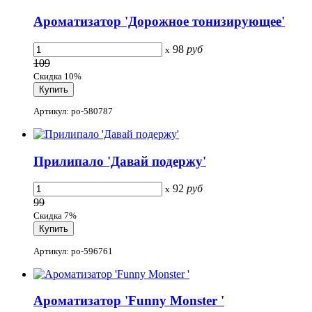
Ароматизатор 'Дорожное тонизирующее'
98
руб
x
109
Скидка 10%
Артикул: po-580787
Прилипало 'Давай подержу'
92
руб
x
99
Скидка 7%
Артикул: po-596761
Ароматизатор 'Funny Monster '