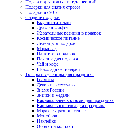
Подарки для отдыха и путешествий
Подарки для снятия стресса
Подарки из 90-х
Сладкие подарки
Вкусности к чаю
Драже и конфеты
Жевательные резинки в подарок
Космическое питание
Леденцы в подарок
Мармелад
Напитки в подарок
Печенье для подарка
Чай и кофе
Шоколадные подарки
Товары и сувениры для праздника
Грамоты
Декор и аксессуары
Знамя России
Значки и медали
Карнавальные костюмы для праздника
Карнавальные очки для праздника
Маракасы разноцветные
Монобровь
Наклейки
Ободки и колпаки