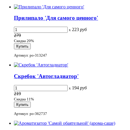
Прилипало 'Для самого ценного'
223
руб
x
279
Скидка 20%
Артикул: po-313247
Скребок 'Автогладиатор'
194
руб
x
219
Скидка 11%
Артикул: po-362737