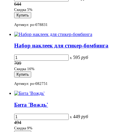
644
Скидка 5%
Артикул: po-078831
Набор наклеек для стикер-бомбинга
595
руб
x
709
Скидка 16%
Артикул: po-082751
Бита 'Вождь'
449
руб
x
494
Скидка 9%