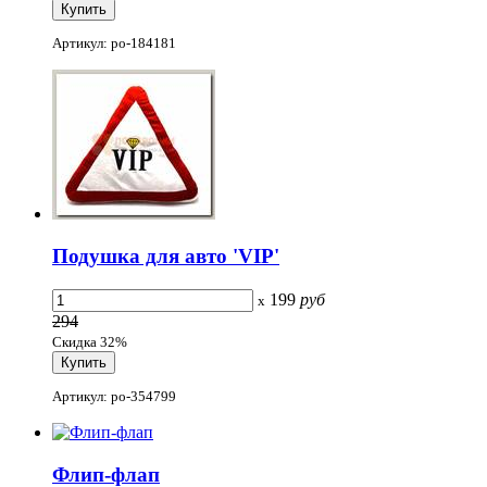
Артикул: po-184181
Подушка для авто 'VIP'
199
руб
x
294
Скидка 32%
Артикул: po-354799
Флип-флап