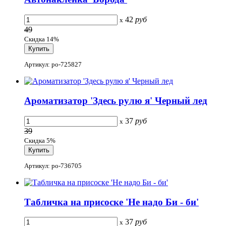
42
руб
x
49
Скидка 14%
Артикул: po-725827
Ароматизатор 'Здесь рулю я' Черный лед
37
руб
x
39
Скидка 5%
Артикул: po-736705
Табличка на присоске 'Не надо Би - би'
37
руб
x