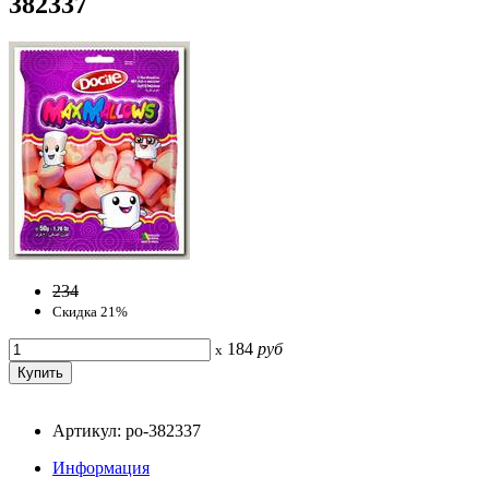
382337
234
Скидка 21%
184
руб
x
Артикул: po-382337
Информация