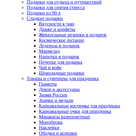
Подарки для отдыха и путешествий
Подарки для снятия стресса
Подарки из 90-х
Сладкие подарки
Вкусности к чаю
Драже и конфеты
Жевательные резинки в подарок
Космическое питание
Леденцы в подарок
Мармелад
Напитки в подарок
Печенье для подарка
Чай и кофе
Шоколадные подарки
Товары и сувениры для праздника
Грамоты
Декор и аксессуары
Знамя России
Значки и медали
Карнавальные костюмы для праздника
Карнавальные очки для праздника
Маракасы разноцветные
Монобровь
Наклейки
Ободки и колпаки