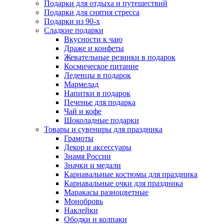
Подарки для отдыха и путешествий
Подарки для снятия стресса
Подарки из 90-х
Сладкие подарки
Вкусности к чаю
Драже и конфеты
Жевательные резинки в подарок
Космическое питание
Леденцы в подарок
Мармелад
Напитки в подарок
Печенье для подарка
Чай и кофе
Шоколадные подарки
Товары и сувениры для праздника
Грамоты
Декор и аксессуары
Знамя России
Значки и медали
Карнавальные костюмы для праздника
Карнавальные очки для праздника
Маракасы разноцветные
Монобровь
Наклейки
Ободки и колпаки