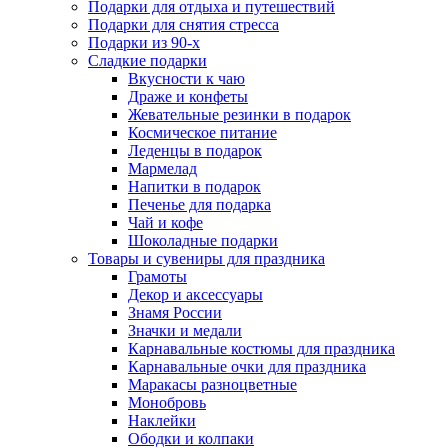
Подарки для отдыха и путешествий
Подарки для снятия стресса
Подарки из 90-х
Сладкие подарки
Вкусности к чаю
Драже и конфеты
Жевательные резинки в подарок
Космическое питание
Леденцы в подарок
Мармелад
Напитки в подарок
Печенье для подарка
Чай и кофе
Шоколадные подарки
Товары и сувениры для праздника
Грамоты
Декор и аксессуары
Знамя России
Значки и медали
Карнавальные костюмы для праздника
Карнавальные очки для праздника
Маракасы разноцветные
Монобровь
Наклейки
Ободки и колпаки