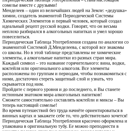
сомелье вместе с друзьями!
Менделеев – один из величайших людей на Земле: «дедушка»
химии, создатель знаменитой Периодической Системы
Химических Элементов и первый человек, который создал
идеальный рецепт русской водки. Говорят, что он весьма
неплохо разбирался в алкогольных напитках и умел хорошо
повеселиться.
Периодическая Таблица Употребления создана по аналогии со
знаменитой Системой Д.Менделеева, с которой все знакомы
со школы. Но в этой таблице представлены не химические
элементы, а алкогольные напитки из разных стран мира.
Каждый символ – это название горячительного: вина, водки,
коктейля или оригинального алкоголя. Все элементы
расположены по группам и периодам, чтобы познакомиться с
ними, достаточно стереть защитный слой и узнать, что
скрывается под ним.
Пройдите с первого уровня и до последнего, и Вы станете
истинным знатоком мира алкогольных напитков!
Сможете самостоятельно составлять коктейли и миксы – Вы
теперь настоящий сомелье!
Во время путешествий без труда начнёте ориентироваться в
винных картах и закажете себе то, что действительно хочется!
Периодическая Таблица Употребления красочно оформлена и
упакована в оригинальную тубу. Ее можно преподнести в