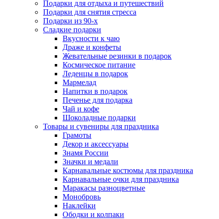
Подарки для отдыха и путешествий
Подарки для снятия стресса
Подарки из 90-х
Сладкие подарки
Вкусности к чаю
Драже и конфеты
Жевательные резинки в подарок
Космическое питание
Леденцы в подарок
Мармелад
Напитки в подарок
Печенье для подарка
Чай и кофе
Шоколадные подарки
Товары и сувениры для праздника
Грамоты
Декор и аксессуары
Знамя России
Значки и медали
Карнавальные костюмы для праздника
Карнавальные очки для праздника
Маракасы разноцветные
Монобровь
Наклейки
Ободки и колпаки