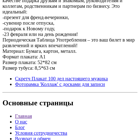
качестве подарка друзьям и знакомым, руководителям и
коллегам, родственникам и партнерам по бизнесу. Это
идеальный:
-презент для френд-вечеринки,
-сувенир после отпуска,
-подарок к Новому году,
-23 февраля или на день рождения!
Периодическая Таблица Употребления – это ваш билет в мир
развлечений и ярких впечатлений!
Материал: Бумага, картон, металл.
Формат плаката: А1
Размер плаката: 52*82 см
Размер тубуса: 8,5*63 см
Скретч Плакат 100 дел настоящего мужика
Фоторамка 'Коллаж' с досками для записи
Основные
страницы
Главная
О нас
Блог
Условия сотрудничества
Возврат и обмен