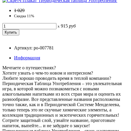
1 029
Скидка 11%
915
руб
x
Артикул: po-007781
Информация
Мечтаете о путешествиях?
Хотите узнать о чем-то новом и интересном?
Любите хорошо проводить время в теплой компании?
Периодическая Таблица Употребления – это увлекательная
игра, в которой можно познакомиться с новыми
алкогольными напитками из всех стран мира и оценить их
разнообразие. Все представленные названия расположены
точно также, как и в Периодической Системе Менделеева,
только теперь это не скучные химические элементы, а
коллекция традиционных и экзотических горячительных!
Сотрите защитный слой, узнайте название, приготовьте
напиток, выпейте... и не забудьте о закуске!
Периодическая таблица Употребления – стань настоящим