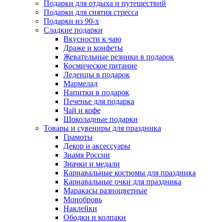
Подарки для отдыха и путешествий
Подарки для снятия стресса
Подарки из 90-х
Сладкие подарки
Вкусности к чаю
Драже и конфеты
Жевательные резинки в подарок
Космическое питание
Леденцы в подарок
Мармелад
Напитки в подарок
Печенье для подарка
Чай и кофе
Шоколадные подарки
Товары и сувениры для праздника
Грамоты
Декор и аксессуары
Знамя России
Значки и медали
Карнавальные костюмы для праздника
Карнавальные очки для праздника
Маракасы разноцветные
Монобровь
Наклейки
Ободки и колпаки