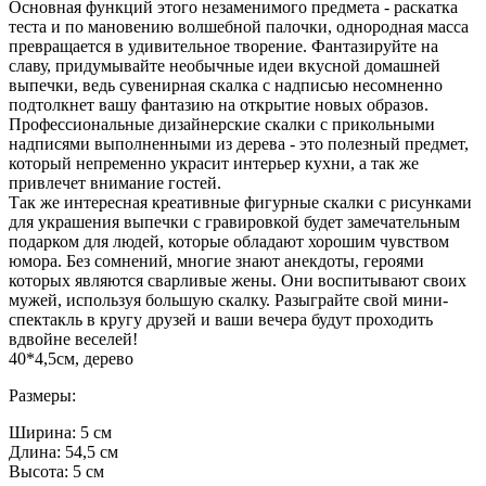
Основная функций этого незаменимого предмета - раскатка
теста и по мановению волшебной палочки, однородная масса
превращается в удивительное творение. Фантазируйте на
славу, придумывайте необычные идеи вкусной домашней
выпечки, ведь сувенирная скалка с надписью несомненно
подтолкнет вашу фантазию на открытие новых образов.
Профессиональные дизайнерские скалки с прикольными
надписями выполненными из дерева - это полезный предмет,
который непременно украсит интерьер кухни, а так же
привлечет внимание гостей.
Так же интересная креативные фигурные скалки с рисунками
для украшения выпечки с гравировкой будет замечательным
подарком для людей, которые обладают хорошим чувством
юмора. Без сомнений, многие знают анекдоты, героями
которых являются сварливые жены. Они воспитывают своих
мужей, используя большую скалку. Разыграйте свой мини-
спектакль в кругу друзей и ваши вечера будут проходить
вдвойне веселей!
40*4,5см, дерево
Размеры:
Ширина: 5 см
Длина: 54,5 см
Высота: 5 см