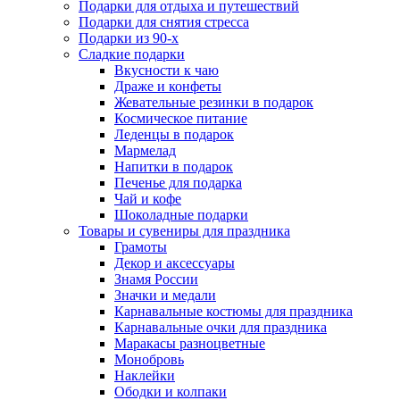
Подарки для отдыха и путешествий
Подарки для снятия стресса
Подарки из 90-х
Сладкие подарки
Вкусности к чаю
Драже и конфеты
Жевательные резинки в подарок
Космическое питание
Леденцы в подарок
Мармелад
Напитки в подарок
Печенье для подарка
Чай и кофе
Шоколадные подарки
Товары и сувениры для праздника
Грамоты
Декор и аксессуары
Знамя России
Значки и медали
Карнавальные костюмы для праздника
Карнавальные очки для праздника
Маракасы разноцветные
Монобровь
Наклейки
Ободки и колпаки