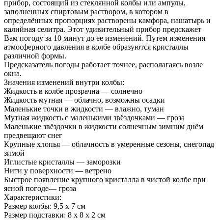
прибор, состоящий из стеклянной колбы или ампулы,
заполненных спиртовым раствором, в котором в
определённых пропорциях растворены камфора, нашатырь и
калийная селитра. Этот удивительный прибор предскажет
Вам погоду за 10 минут до ее изменений. Путем изменения
атмосферного давления в колбе образуются кристаллы
различной формы.
Предсказатель погоды работает точнее, располагаясь возле
окна.
Значения изменений внутри колбы:
Жидкость в колбе прозрачна — солнечно
Жидкость мутная — облачно, возможны осадки
Маленькие точки в жидкости — влажно, туман
Мутная жидкость с маленькими звёздочками — гроза
Маленькие звёздочки в жидкости солнечным зимним днём
предвещают снег
Крупные хлопья — облачность в умеренные сезоны, снегопад
зимой
Иглистые кристаллы — заморозки
Нити у поверхности — ветрено
Быстрое появление крупного кристалла в чистой колбе при
ясной погоде— гроза
Характеристики:
Размер колбы: 9,5 х 7 см
Размер подставки: 8 х 8 х 2 см