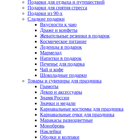
Подарки для отдыха и путешествий
Подарки для снятия стресса
Подарки из 90-х
Сладкие подарки
Вкусности к чаю
Драже и конфеты
Жевательные резинки в подарок
Космическое питание
Леденцы в подарок
Мармелад
Напитки в подарок
Печенье для подарка
Чай и кофе
Шоколадные подарки
Товары и сувениры для праздника
Грамоты
Декор и аксессуары
Знамя России
Значки и медали
Карнавальные костюмы для праздника
Карнавальные очки для праздника
Маракасы разноцветные
Монобровь
Наклейки
Ободки и колпаки