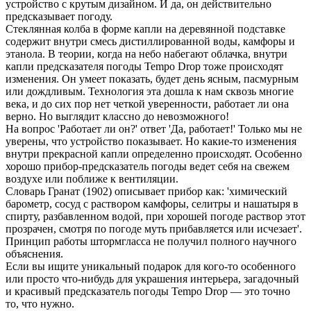
устройство с крутым дизайном. И да, он действительно
предсказывает погоду.
Стеклянная колба в форме капли на деревянной подставке
содержит внутри смесь дистиллированной воды, камфоры и
этанола. В теории, когда на небо набегают облачка, внутри
капли предсказателя погоды Tempo Drop тоже происходят
изменения. Он умеет показать, будет день ясным, пасмурным
или дождливым. Технология эта дошла к нам сквозь многие
века, и до сих пор нет четкой уверенности, работает ли она
верно. Но выглядит классно до невозможного!
На вопрос 'Работает ли он?' ответ 'Да, работает!' Только мы не
уверены, что устройство показывает. Но какие-то изменения
внутри прекрасной капли определенно происходят. Особенно
хорошо прибор-предсказатель погоды ведет себя на свежем
воздухе или поближе к вентиляции.
Словарь Гранат (1902) описывает прибор как: 'химический
барометр, сосуд с раствором камфоры, селитры и нашатыря в
спирту, разбавленном водой, при хорошей погоде раствор этот
прозрачен, смотря по погоде муть прибавляется или исчезает'.
Принцип работы штормгласса не получил полного научного
объяснения.
Если вы ищите уникальный подарок для кого-то особенного
или просто что-нибудь для украшения интерьера, загадочный
и красивый предсказатель погоды Tempo Drop — это точно
то, что нужно.