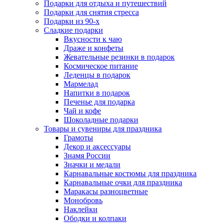
Подарки для отдыха и путешествий
Подарки для снятия стресса
Подарки из 90-х
Сладкие подарки
Вкусности к чаю
Драже и конфеты
Жевательные резинки в подарок
Космическое питание
Леденцы в подарок
Мармелад
Напитки в подарок
Печенье для подарка
Чай и кофе
Шоколадные подарки
Товары и сувениры для праздника
Грамоты
Декор и аксессуары
Знамя России
Значки и медали
Карнавальные костюмы для праздника
Карнавальные очки для праздника
Маракасы разноцветные
Монобровь
Наклейки
Ободки и колпаки