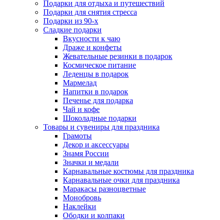
Подарки для отдыха и путешествий
Подарки для снятия стресса
Подарки из 90-х
Сладкие подарки
Вкусности к чаю
Драже и конфеты
Жевательные резинки в подарок
Космическое питание
Леденцы в подарок
Мармелад
Напитки в подарок
Печенье для подарка
Чай и кофе
Шоколадные подарки
Товары и сувениры для праздника
Грамоты
Декор и аксессуары
Знамя России
Значки и медали
Карнавальные костюмы для праздника
Карнавальные очки для праздника
Маракасы разноцветные
Монобровь
Наклейки
Ободки и колпаки