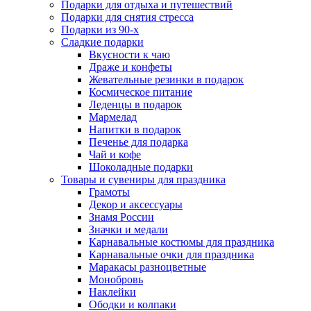
Подарки для отдыха и путешествий
Подарки для снятия стресса
Подарки из 90-х
Сладкие подарки
Вкусности к чаю
Драже и конфеты
Жевательные резинки в подарок
Космическое питание
Леденцы в подарок
Мармелад
Напитки в подарок
Печенье для подарка
Чай и кофе
Шоколадные подарки
Товары и сувениры для праздника
Грамоты
Декор и аксессуары
Знамя России
Значки и медали
Карнавальные костюмы для праздника
Карнавальные очки для праздника
Маракасы разноцветные
Монобровь
Наклейки
Ободки и колпаки