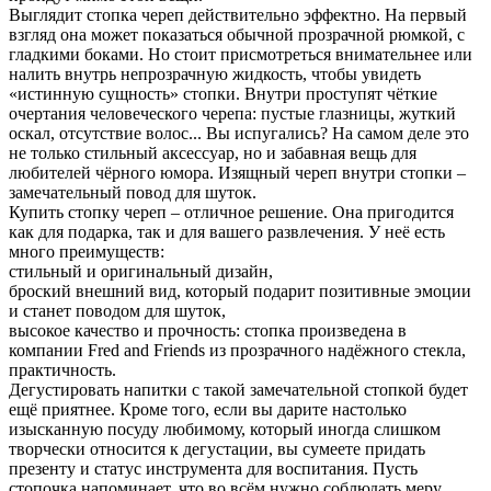
Выглядит стопка череп действительно эффектно. На первый
взгляд она может показаться обычной прозрачной рюмкой, с
гладкими боками. Но стоит присмотреться внимательнее или
налить внутрь непрозрачную жидкость, чтобы увидеть
«истинную сущность» стопки. Внутри проступят чёткие
очертания человеческого черепа: пустые глазницы, жуткий
оскал, отсутствие волос... Вы испугались? На самом деле это
не только стильный аксессуар, но и забавная вещь для
любителей чёрного юмора. Изящный череп внутри стопки –
замечательный повод для шуток.
Купить стопку череп – отличное решение. Она пригодится
как для подарка, так и для вашего развлечения. У неё есть
много преимуществ:
стильный и оригинальный дизайн,
броский внешний вид, который подарит позитивные эмоции
и станет поводом для шуток,
высокое качество и прочность: стопка произведена в
компании Fred and Friends из прозрачного надёжного стекла,
практичность.
Дегустировать напитки с такой замечательной стопкой будет
ещё приятнее. Кроме того, если вы дарите настолько
изысканную посуду любимому, который иногда слишком
творчески относится к дегустации, вы сумеете придать
презенту и статус инструмента для воспитания. Пусть
стопочка напоминает, что во всём нужно соблюдать меру.