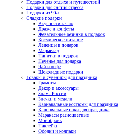
Подарки для отдыха и путешествий
Подарки для снятия стресса
Подарки из 90-х
Сладкие подарки
Вкусности к чаю
Драже и конфеты
Жевательные резинки в подарок
Космическое питание
Леденцы в подарок
Мармелад
Напитки в подарок
Печенье для подарка
Чай и кофе
Шоколадные подарки
Товары и сувениры для праздника
Грамоты
Декор и аксессуары
Знамя России
Значки и медали
Карнавальные костюмы для праздника
Карнавальные очки для праздника
Маракасы разноцветные
Монобровь
Наклейки
Ободки и колпаки