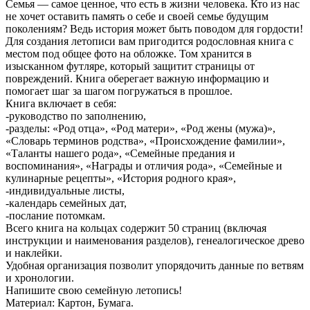
Семья — самое ценное, что есть в жизни человека. Кто из нас
не хочет оставить память о себе и своей семье будущим
поколениям? Ведь история может быть поводом для гордости!
Для создания летописи вам пригодится родословная книга с
местом под общее фото на обложке. Том хранится в
изысканном футляре, который защитит страницы от
повреждений. Книга оберегает важную информацию и
помогает шаг за шагом погружаться в прошлое.
Книга включает в себя:
-руководство по заполнению,
-разделы: «Род отца», «Род матери», «Род жены (мужа)»,
«Словарь терминов родства», «Происхождение фамилии»,
«Таланты нашего рода», «Семейные предания и
воспоминания», «Награды и отличия рода», «Семейные и
кулинарные рецепты», «История родного края»,
-индивидуальные листы,
-календарь семейных дат,
-послание потомкам.
Всего книга на кольцах содержит 50 страниц (включая
инструкции и наименования разделов), генеалогическое древо
и наклейки.
Удобная организация позволит упорядочить данные по ветвям
и хронологии.
Напишите свою семейную летопись!
Материал: Картон, Бумага.