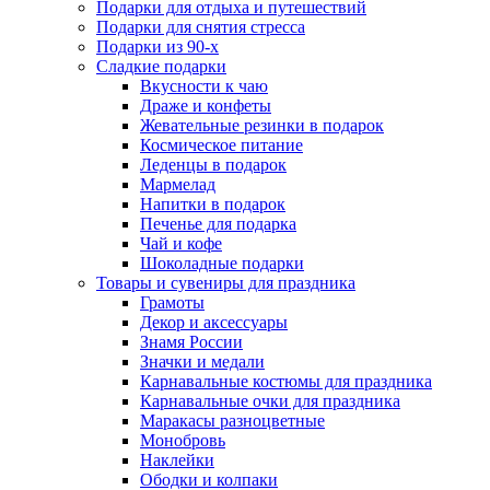
Подарки для отдыха и путешествий
Подарки для снятия стресса
Подарки из 90-х
Сладкие подарки
Вкусности к чаю
Драже и конфеты
Жевательные резинки в подарок
Космическое питание
Леденцы в подарок
Мармелад
Напитки в подарок
Печенье для подарка
Чай и кофе
Шоколадные подарки
Товары и сувениры для праздника
Грамоты
Декор и аксессуары
Знамя России
Значки и медали
Карнавальные костюмы для праздника
Карнавальные очки для праздника
Маракасы разноцветные
Монобровь
Наклейки
Ободки и колпаки