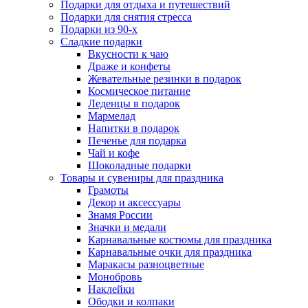
Подарки для отдыха и путешествий
Подарки для снятия стресса
Подарки из 90-х
Сладкие подарки
Вкусности к чаю
Драже и конфеты
Жевательные резинки в подарок
Космическое питание
Леденцы в подарок
Мармелад
Напитки в подарок
Печенье для подарка
Чай и кофе
Шоколадные подарки
Товары и сувениры для праздника
Грамоты
Декор и аксессуары
Знамя России
Значки и медали
Карнавальные костюмы для праздника
Карнавальные очки для праздника
Маракасы разноцветные
Монобровь
Наклейки
Ободки и колпаки