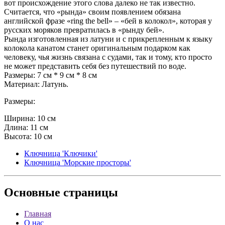
вот происхождение этого слова далеко не так известно.
Считается, что «рында» своим появлением обязана
английской фразе «ring the bell» – «бей в колокол», которая у
русских моряков превратилась в «рынду бей».
Рында изготовленная из латуни и с прикрепленным к языку
колокола канатом станет оригинальным подарком как
человеку, чья жизнь связана с судами, так и тому, кто просто
не может представить себя без путешествий по воде.
Размеры: 7 см * 9 см * 8 см
Материал: Латунь.
Размеры:
Ширина: 10 см
Длина: 11 см
Высота: 10 см
Ключница 'Ключики'
Ключница 'Морские просторы'
Основные
страницы
Главная
О нас