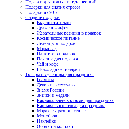
Подарки для отдыха и путешествий
Подарки для снятия стресса
Подарки из 90-х
Сладкие подарки
Вкусности к чаю
Драже и конфеты
Жевательные резинки в подарок
Космическое питание
Леденцы в подарок
Мармелад
Напитки в подарок
Печенье для подарка
Чай и кофе
Шоколадные подарки
Товары и сувениры для праздника
Грамоты
Декор и аксессуары
Знамя России
Значки и медали
Карнавальные костюмы для праздника
Карнавальные очки для праздника
Маракасы разноцветные
Монобровь
Наклейки
Ободки и колпаки