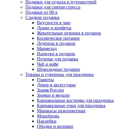
Подарки для отдыха и путешествий
Подарки для снятия стресса
Подарки из 90-х
Сладкие подарки
Вкусности к чаю
Драже и конфеты
Жевательные резинки в подарок
Космическое питание
Леденцы в подарок
Мармелад
Напитки в подарок
Печенье для подарка
Чай и кофе
Шоколадные подарки
Товары и сувениры для праздника
Грамоты
Декор и аксессуары
Знамя России
Значки и медали
Карнавальные костюмы для праздника
Карнавальные очки для праздника
Маракасы разноцветные
Монобровь
Наклейки
Ободки и колпаки