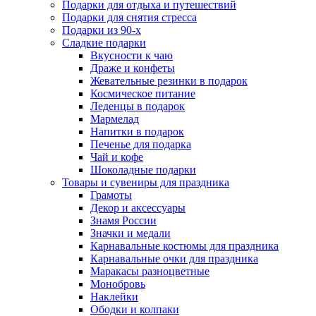
Подарки для отдыха и путешествий
Подарки для снятия стресса
Подарки из 90-х
Сладкие подарки
Вкусности к чаю
Драже и конфеты
Жевательные резинки в подарок
Космическое питание
Леденцы в подарок
Мармелад
Напитки в подарок
Печенье для подарка
Чай и кофе
Шоколадные подарки
Товары и сувениры для праздника
Грамоты
Декор и аксессуары
Знамя России
Значки и медали
Карнавальные костюмы для праздника
Карнавальные очки для праздника
Маракасы разноцветные
Монобровь
Наклейки
Ободки и колпаки