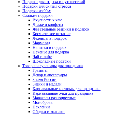
Подарки для отдыха и путешествий
Подарки для снятия стресса
Подарки из 90-х
Сладкие подарки
Вкусности к чаю
Драже и конфеты
Жевательные резинки в подарок
Космическое питание
Леденцы в подарок
Мармелад
Напитки в подарок
Печенье для подарка
Чай и кофе
Шоколадные подарки
Товары и сувениры для праздника
Грамоты
Декор и аксессуары
Знамя России
Значки и медали
Карнавальные костюмы для праздника
Карнавальные очки для праздника
Маракасы разноцветные
Монобровь
Наклейки
Ободки и колпаки