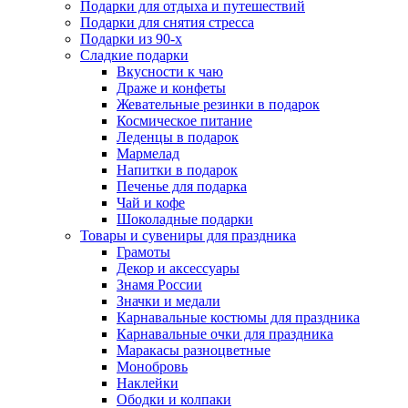
Подарки для отдыха и путешествий
Подарки для снятия стресса
Подарки из 90-х
Сладкие подарки
Вкусности к чаю
Драже и конфеты
Жевательные резинки в подарок
Космическое питание
Леденцы в подарок
Мармелад
Напитки в подарок
Печенье для подарка
Чай и кофе
Шоколадные подарки
Товары и сувениры для праздника
Грамоты
Декор и аксессуары
Знамя России
Значки и медали
Карнавальные костюмы для праздника
Карнавальные очки для праздника
Маракасы разноцветные
Монобровь
Наклейки
Ободки и колпаки