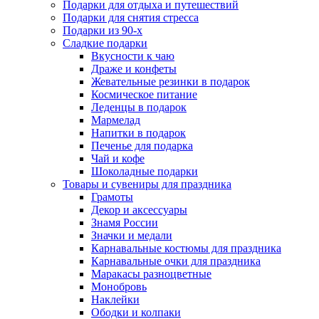
Подарки для отдыха и путешествий
Подарки для снятия стресса
Подарки из 90-х
Сладкие подарки
Вкусности к чаю
Драже и конфеты
Жевательные резинки в подарок
Космическое питание
Леденцы в подарок
Мармелад
Напитки в подарок
Печенье для подарка
Чай и кофе
Шоколадные подарки
Товары и сувениры для праздника
Грамоты
Декор и аксессуары
Знамя России
Значки и медали
Карнавальные костюмы для праздника
Карнавальные очки для праздника
Маракасы разноцветные
Монобровь
Наклейки
Ободки и колпаки