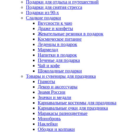
Подарки для отдыха и путешествий
Подарки для снятия стресса
Подарки из 90-х
Сладкие подарки
Вкусности к чаю
Драже и конфеты
Жевательные резинки в подарок
Космическое питание
Леденцы в подарок
Мармелад
Напитки в подарок
Печенье для подарка
Чай и кофе
Шоколадные подарки
Товары и сувениры для праздника
Грамоты
Декор и аксессуары
Знамя России
Значки и медали
Карнавальные костюмы для праздника
Карнавальные очки для праздника
Маракасы разноцветные
Монобровь
Наклейки
Ободки и колпаки