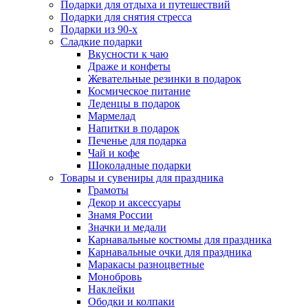
Подарки для отдыха и путешествий
Подарки для снятия стресса
Подарки из 90-х
Сладкие подарки
Вкусности к чаю
Драже и конфеты
Жевательные резинки в подарок
Космическое питание
Леденцы в подарок
Мармелад
Напитки в подарок
Печенье для подарка
Чай и кофе
Шоколадные подарки
Товары и сувениры для праздника
Грамоты
Декор и аксессуары
Знамя России
Значки и медали
Карнавальные костюмы для праздника
Карнавальные очки для праздника
Маракасы разноцветные
Монобровь
Наклейки
Ободки и колпаки