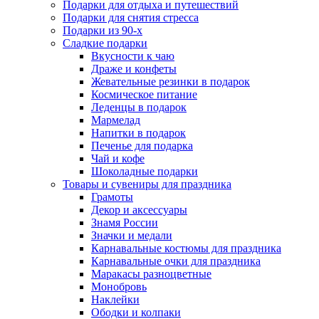
Подарки для отдыха и путешествий
Подарки для снятия стресса
Подарки из 90-х
Сладкие подарки
Вкусности к чаю
Драже и конфеты
Жевательные резинки в подарок
Космическое питание
Леденцы в подарок
Мармелад
Напитки в подарок
Печенье для подарка
Чай и кофе
Шоколадные подарки
Товары и сувениры для праздника
Грамоты
Декор и аксессуары
Знамя России
Значки и медали
Карнавальные костюмы для праздника
Карнавальные очки для праздника
Маракасы разноцветные
Монобровь
Наклейки
Ободки и колпаки