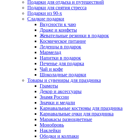
Подарки для отдыха и путешествий
Подарки для снятия стресса
Подарки из 90-х
Сладкие подарки
Вкусности к чаю
Драже и конфеты
Жевательные резинки в подарок
Космическое питание
Леденцы в подарок
Мармелад
Напитки в подарок
Печенье для подарка
Чай и кофе
Шоколадные подарки
Товары и сувениры для праздника
Грамоты
Декор и аксессуары
Знамя России
Значки и медали
Карнавальные костюмы для праздника
Карнавальные очки для праздника
Маракасы разноцветные
Монобровь
Наклейки
Ободки и колпаки