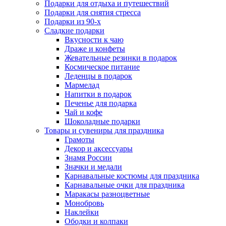
Подарки для отдыха и путешествий
Подарки для снятия стресса
Подарки из 90-х
Сладкие подарки
Вкусности к чаю
Драже и конфеты
Жевательные резинки в подарок
Космическое питание
Леденцы в подарок
Мармелад
Напитки в подарок
Печенье для подарка
Чай и кофе
Шоколадные подарки
Товары и сувениры для праздника
Грамоты
Декор и аксессуары
Знамя России
Значки и медали
Карнавальные костюмы для праздника
Карнавальные очки для праздника
Маракасы разноцветные
Монобровь
Наклейки
Ободки и колпаки