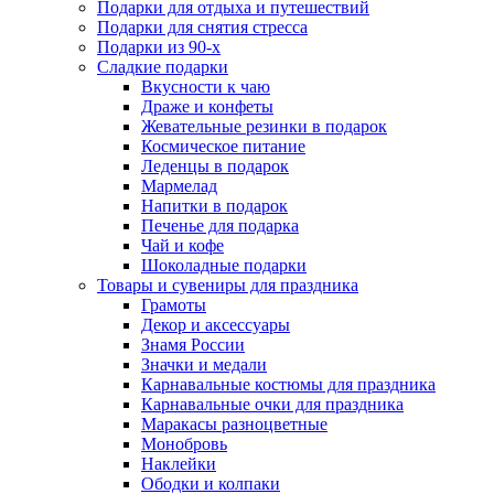
Подарки для отдыха и путешествий
Подарки для снятия стресса
Подарки из 90-х
Сладкие подарки
Вкусности к чаю
Драже и конфеты
Жевательные резинки в подарок
Космическое питание
Леденцы в подарок
Мармелад
Напитки в подарок
Печенье для подарка
Чай и кофе
Шоколадные подарки
Товары и сувениры для праздника
Грамоты
Декор и аксессуары
Знамя России
Значки и медали
Карнавальные костюмы для праздника
Карнавальные очки для праздника
Маракасы разноцветные
Монобровь
Наклейки
Ободки и колпаки