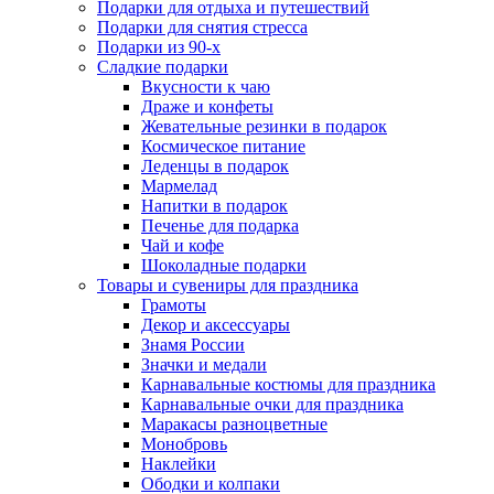
Подарки для отдыха и путешествий
Подарки для снятия стресса
Подарки из 90-х
Сладкие подарки
Вкусности к чаю
Драже и конфеты
Жевательные резинки в подарок
Космическое питание
Леденцы в подарок
Мармелад
Напитки в подарок
Печенье для подарка
Чай и кофе
Шоколадные подарки
Товары и сувениры для праздника
Грамоты
Декор и аксессуары
Знамя России
Значки и медали
Карнавальные костюмы для праздника
Карнавальные очки для праздника
Маракасы разноцветные
Монобровь
Наклейки
Ободки и колпаки