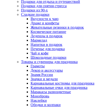
Подарки для отдыха и путешествий
Подарки для снятия стресса
Подарки из 90-х
Сладкие подарки
Вкусности к чаю
Драже и конфеты
Жевательные резинки в подарок
Космическое питание
Леденцы в подарок
Мармелад
Напитки в подарок
Печенье для подарка
Чай и кофе
Шоколадные подарки
Товары и сувениры для праздника
Грамоты
Декор и аксессуары
Знамя России
Значки и медали
Карнавальные костюмы для праздника
Карнавальные очки для праздника
Маракасы разноцветные
Монобровь
Наклейки
Ободки и колпаки