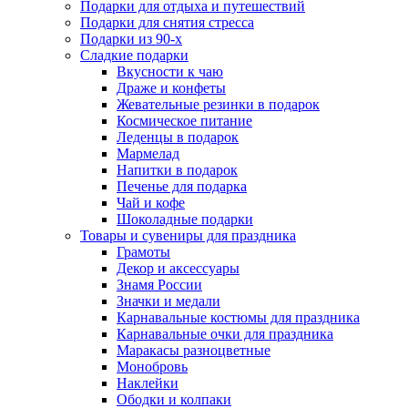
Подарки для отдыха и путешествий
Подарки для снятия стресса
Подарки из 90-х
Сладкие подарки
Вкусности к чаю
Драже и конфеты
Жевательные резинки в подарок
Космическое питание
Леденцы в подарок
Мармелад
Напитки в подарок
Печенье для подарка
Чай и кофе
Шоколадные подарки
Товары и сувениры для праздника
Грамоты
Декор и аксессуары
Знамя России
Значки и медали
Карнавальные костюмы для праздника
Карнавальные очки для праздника
Маракасы разноцветные
Монобровь
Наклейки
Ободки и колпаки