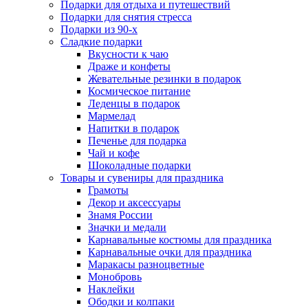
Подарки для отдыха и путешествий
Подарки для снятия стресса
Подарки из 90-х
Сладкие подарки
Вкусности к чаю
Драже и конфеты
Жевательные резинки в подарок
Космическое питание
Леденцы в подарок
Мармелад
Напитки в подарок
Печенье для подарка
Чай и кофе
Шоколадные подарки
Товары и сувениры для праздника
Грамоты
Декор и аксессуары
Знамя России
Значки и медали
Карнавальные костюмы для праздника
Карнавальные очки для праздника
Маракасы разноцветные
Монобровь
Наклейки
Ободки и колпаки