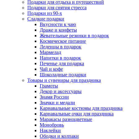
Подарки для отдыха и путешествий
Подарки для снятия стресса
Подарки из 90-х
Сладкие подарки
Вкусности к чаю
Драже и конфеты
Жевательные резинки в подарок
Космическое питание
Леденцы в подарок
Мармелад
Напитки в подарок
Печенье для подарка
Чай и кофе
Шоколадные подарки
Товары и сувениры для праздника
Грамоты
Декор и аксессуары
Знамя России
Значки и медали
Карнавальные костюмы для праздника
Карнавальные очки для праздника
Маракасы разноцветные
Монобровь
Наклейки
Ободки и колпаки