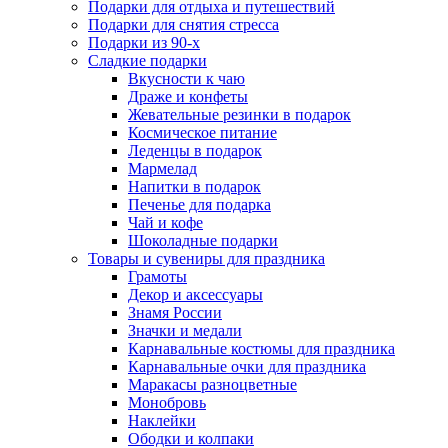
Подарки для отдыха и путешествий
Подарки для снятия стресса
Подарки из 90-х
Сладкие подарки
Вкусности к чаю
Драже и конфеты
Жевательные резинки в подарок
Космическое питание
Леденцы в подарок
Мармелад
Напитки в подарок
Печенье для подарка
Чай и кофе
Шоколадные подарки
Товары и сувениры для праздника
Грамоты
Декор и аксессуары
Знамя России
Значки и медали
Карнавальные костюмы для праздника
Карнавальные очки для праздника
Маракасы разноцветные
Монобровь
Наклейки
Ободки и колпаки