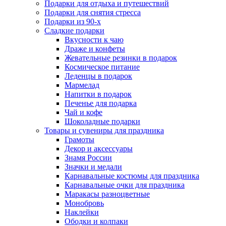
Подарки для отдыха и путешествий
Подарки для снятия стресса
Подарки из 90-х
Сладкие подарки
Вкусности к чаю
Драже и конфеты
Жевательные резинки в подарок
Космическое питание
Леденцы в подарок
Мармелад
Напитки в подарок
Печенье для подарка
Чай и кофе
Шоколадные подарки
Товары и сувениры для праздника
Грамоты
Декор и аксессуары
Знамя России
Значки и медали
Карнавальные костюмы для праздника
Карнавальные очки для праздника
Маракасы разноцветные
Монобровь
Наклейки
Ободки и колпаки