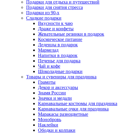
Подарки для отдыха и путешествий
Подарки для снятия стресса
Подарки из 90-х
Сладкие подарки
Вкусности к чаю
Драже и конфеты
Жевательные резинки в подарок
Космическое питание
Леденцы в подарок
Мармелад
Напитки в подарок
Печенье для подарка
Чай и кофе
Шоколадные подарки
Товары и сувениры для праздника
Грамоты
Декор и аксессуары
Знамя России
Значки и медали
Карнавальные костюмы для праздника
Карнавальные очки для праздника
Маракасы разноцветные
Монобровь
Наклейки
Ободки и колпаки