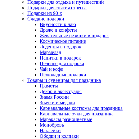
Подарки для отдыха и путешествий
Подарки для снятия стресса
Подарки из 90-х
Сладкие подарки
Вкусности к чаю
Драже и конфеты
Жевательные резинки в подарок
Космическое питание
Леденцы в подарок
Мармелад
Напитки в подарок
Печенье для подарка
Чай и кофе
Шоколадные подарки
Товары и сувениры для праздника
Грамоты
Декор и аксессуары
Знамя России
Значки и медали
Карнавальные костюмы для праздника
Карнавальные очки для праздника
Маракасы разноцветные
Монобровь
Наклейки
Ободки и колпаки