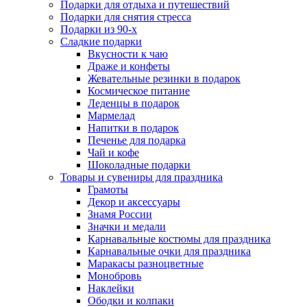
Подарки для отдыха и путешествий
Подарки для снятия стресса
Подарки из 90-х
Сладкие подарки
Вкусности к чаю
Драже и конфеты
Жевательные резинки в подарок
Космическое питание
Леденцы в подарок
Мармелад
Напитки в подарок
Печенье для подарка
Чай и кофе
Шоколадные подарки
Товары и сувениры для праздника
Грамоты
Декор и аксессуары
Знамя России
Значки и медали
Карнавальные костюмы для праздника
Карнавальные очки для праздника
Маракасы разноцветные
Монобровь
Наклейки
Ободки и колпаки