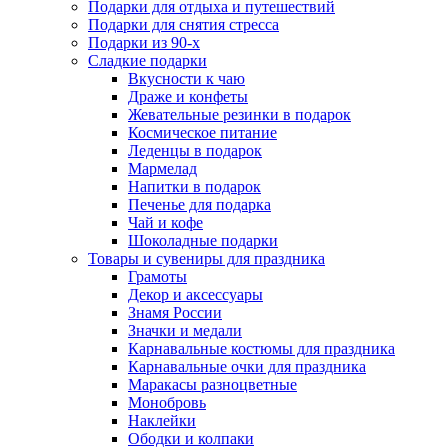
Подарки для отдыха и путешествий
Подарки для снятия стресса
Подарки из 90-х
Сладкие подарки
Вкусности к чаю
Драже и конфеты
Жевательные резинки в подарок
Космическое питание
Леденцы в подарок
Мармелад
Напитки в подарок
Печенье для подарка
Чай и кофе
Шоколадные подарки
Товары и сувениры для праздника
Грамоты
Декор и аксессуары
Знамя России
Значки и медали
Карнавальные костюмы для праздника
Карнавальные очки для праздника
Маракасы разноцветные
Монобровь
Наклейки
Ободки и колпаки